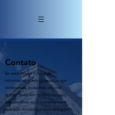
Contato
Se você deseja obter mais
informações sobre os serviços que
oferecemos, ou se tiver alguma
dúvida, entre em contato conosco.
Agradecemos seus comentários e
qualquer dúvida que você possa ter.